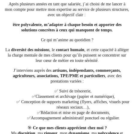
Après plusieurs années en tant que salariée, j’ai choisi de me lancer à
mon compte pour mettre mon expertise au service de plusieurs structures,
avec un objectif clair :
être polyvalente, m’adapter à chaque besoin et apporter des
solutions concrètes à ceux qui manquent de temps.
Ce qui m’anime au quotidien ?
La
diversité des missions
, le
contact humain
, et cette capacité à alléger
la charge mentale de mes clients pour qu’ils puissent se concentrer sur
leur cœur de métier en toute sérénité.
J’interviens auprès des
artisans, indépendants, commerçants,
agriculteurs, associations, TPE/PME et particuliers
, avec des
prestations variées :
✅ Suivi de trésorerie,
✅Classement et archivage (papier et numérique),
✅ Conception de supports marketing (flyers, affiches, visuels pour
réseaux sociaux…),
✅Rédaction et mise en page de documents,
✅Accompagnement administratif ponctuel ou régulier.
🎯
Ce que mes clients apprécient chez moi ?
Ma
discrétion
, ma
rigueur
, mon
dynamisme
, ma
polyvalence
et