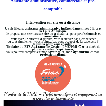
Assistante administrative, commerciale et pré-
comptable
Intervention sur site ou à distance
Je suis Elodie,
assistante administrative indépendante
située à Erbray
en
Loire Atlantique
.
Je propose mes services
sur site ou à distance
, pour
professionnels et
associations.
Vous avez un surcroit d'activité, vous n'arrivez pas à embaucher,
ou tout simplement vous n'aimez pas vous occuper de la paperasse ?
Je suis là pour vous épauler !
Titulaire du BTS Assistante de Gestion PME/PMI
🧑‍🎓 et dotée de
plusieurs années d'
expériences
,
vous pourrez compter sur mon
savoir-faire
, mon
dynamisme
et mon
professionnalisme
.
Membre de la FNAE – Professionnalisme et engagement au
service des indépendants